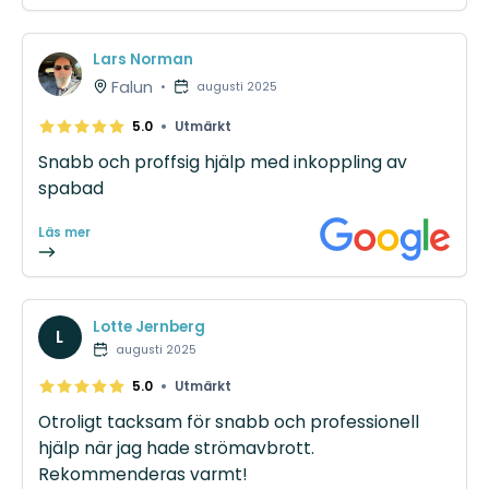
Lars Norman
Falun
•
augusti 2025
•
5.0
Utmärkt
Snabb och proffsig hjälp med inkoppling av
spabad
Läs mer
Lotte Jernberg
L
augusti 2025
•
5.0
Utmärkt
Otroligt tacksam för snabb och professionell
hjälp när jag hade strömavbrott.
Rekommenderas varmt!